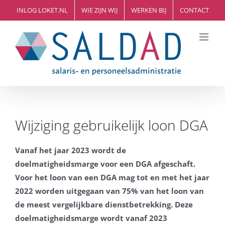
Ga
INLOG LOKET.NL
WIE ZIJN WIJ
WERKEN BIJ
CONTACT
naar
inhoud
Wijziging gebruikelijk loon DGA
Vanaf het jaar 2023 wordt de
doelmatigheidsmarge voor een DGA afgeschaft.
Voor het loon van een DGA mag tot en met het jaar
2022 worden uitgegaan van 75% van het loon van
de meest vergelijkbare dienstbetrekking. Deze
doelmatigheidsmarge wordt vanaf 2023