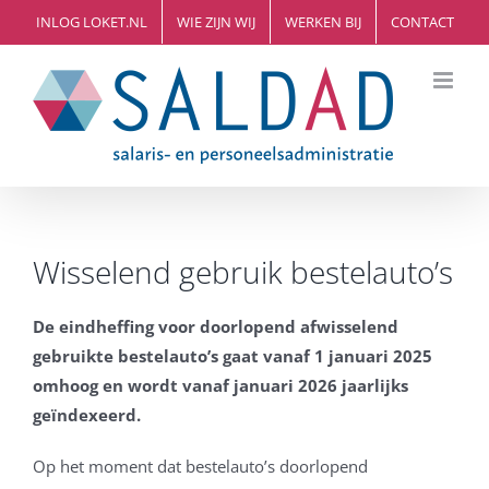
Ga
INLOG LOKET.NL
WIE ZIJN WIJ
WERKEN BIJ
CONTACT
naar
inhoud
Wisselend gebruik bestelauto’s
De eindheffing voor doorlopend afwisselend
gebruikte bestelauto’s gaat vanaf 1 januari 2025
omhoog en wordt vanaf januari 2026 jaarlijks
geïndexeerd.
Op het moment dat bestelauto’s doorlopend