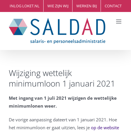
Ga
INLOG LOKET.NL
WIE ZIJN WIJ
WERKEN BIJ
CONTACT
naar
inhoud
Wijziging wettelijk
minimumloon 1 januari 2021
Met ingang van 1 juli 2021 wijzigen de wettelijke
minimumlonen weer.
De vorige aanpassing dateert van 1 januari 2021. Hoe
het minimumloon er gaat uitzien, lees je
op de website