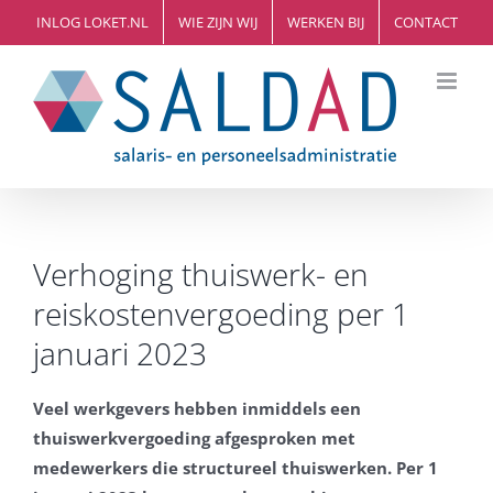
Ga
INLOG LOKET.NL
WIE ZIJN WIJ
WERKEN BIJ
CONTACT
naar
inhoud
Verhoging thuiswerk- en
reiskostenvergoeding per 1
januari 2023
Veel werkgevers hebben inmiddels een
thuiswerkvergoeding afgesproken met
medewerkers die structureel thuiswerken. Per 1