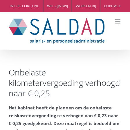
Ga
INLOG LOKET.NL
WIE ZIJN WIJ
WERKEN BIJ
CONTACT
naar
inhoud
Onbelaste
kilometervergoeding verhoogd
naar € 0,25
Het kabinet heeft de plannen om de onbelaste
reiskostenvergoeding te verhogen van € 0,23 naar
€ 0,25 goedgekeurd. Deze maatregel is bedoeld om