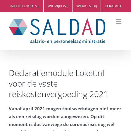
Ga
INLOG LOKET.NL
WIE ZIJN WIJ
WERKEN BIJ
CONTACT
naar
inhoud
Declaratiemodule Loket.nl
voor de vaste
reiskostenvergoeding 2021
Vanaf april 2021 mogen thuiswerkdagen niet meer
als een reisdag worden aangewezen. Op dit
moment is dat vanwege de coronacrisis nog wel