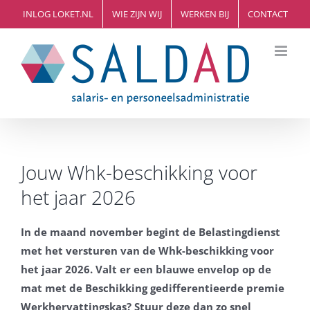
Ga
INLOG LOKET.NL
WIE ZIJN WIJ
WERKEN BIJ
CONTACT
naar
inhoud
Jouw Whk-beschikking voor
het jaar 2026
In de maand november begint de Belastingdienst
met het versturen van de Whk-beschikking voor
het jaar 2026. Valt er een blauwe envelop op de
mat met de Beschikking gedifferentieerde premie
Werkhervattingskas? Stuur deze dan zo snel