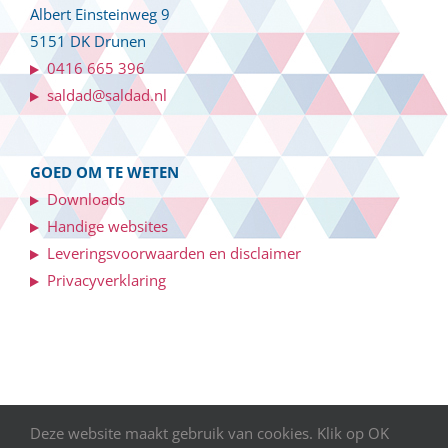
Albert Einsteinweg 9
5151 DK Drunen
0416 665 396
saldad@saldad.nl
GOED OM TE WETEN
Downloads
Handige websites
Leveringsvoorwaarden en disclaimer
Privacyverklaring
Deze website maakt gebruik van cookies. Klik op OK
©
2026 SALDAD Salaris- en personeelsadministratie | Webdesign: