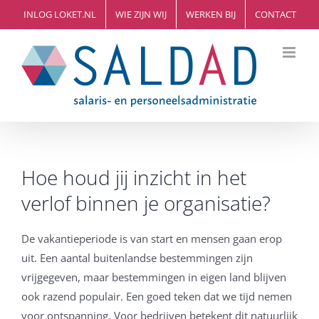
Ga
INLOG LOKET.NL
WIE ZIJN WIJ
WERKEN BIJ
CONTACT
naar
inhoud
Hoe houd jij inzicht in het
verlof binnen je organisatie?
De vakantieperiode is van start en mensen gaan erop
uit. Een aantal buitenlandse bestemmingen zijn
vrijgegeven, maar bestemmingen in eigen land blijven
ook razend populair. Een goed teken dat we tijd nemen
voor ontspanning. Voor bedrijven betekent dit natuurlijk