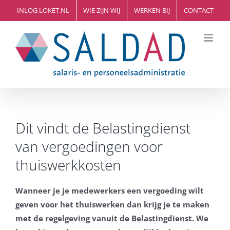
Ga
INLOG LOKET.NL
WIE ZIJN WIJ
WERKEN BIJ
CONTACT
naar
inhoud
Dit vindt de Belastingdienst
van vergoedingen voor
thuiswerkkosten
Wanneer je je medewerkers een vergoeding wilt
geven voor het thuiswerken dan krijg je te maken
met de regelgeving vanuit de Belastingdienst. We