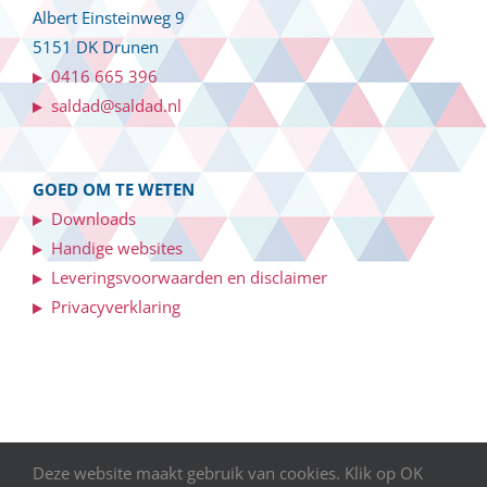
Albert Einsteinweg 9
5151 DK Drunen
0416 665 396
saldad@saldad.nl
GOED OM TE WETEN
Downloads
Handige websites
Leveringsvoorwaarden en disclaimer
Privacyverklaring
Deze website maakt gebruik van cookies. Klik op OK
©
2026 SALDAD Salaris- en personeelsadministratie | Webdesign: