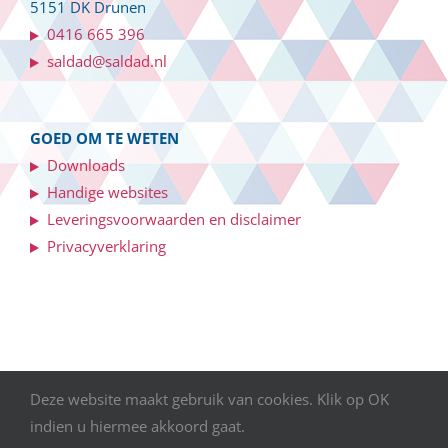
5151 DK Drunen
0416 665 396
saldad@saldad.nl
GOED OM TE WETEN
Downloads
Handige websites
Leveringsvoorwaarden en disclaimer
Privacyverklaring
Deze website maakt gebruik van cookies. Klik op OK
©
2026 SALDAD Salaris- en personeelsadministratie | Webdesign:
indien u hiermee akkoord gaat.
HEBBIT