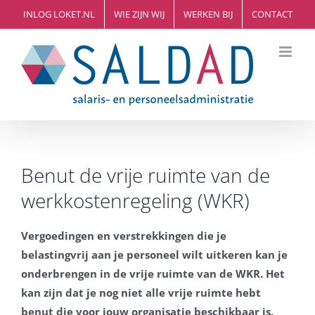
Ga
INLOG LOKET.NL
WIE ZIJN WIJ
WERKEN BIJ
CONTACT
naar
inhoud
Benut de vrije ruimte van de
werkkostenregeling (WKR)
Vergoedingen en verstrekkingen die je
belastingvrij aan je personeel wilt uitkeren kan je
onderbrengen in de vrije ruimte van de WKR. Het
kan zijn dat je nog niet alle vrije ruimte hebt
benut die voor jouw organisatie beschikbaar is.